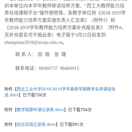
织本单位内本学年教师修读培养方案、“西工大教师能力培
养在线课程平台”操作使用等。各教学单位将《
学
2018-2019
年教师能力培养方案实施负责人汇总表》（附件
）和
5
《
学年教师能力培养方案补充报名表》（附件
，
2018-2019
6
无补充报名可不报此表）电子版于
月
日前发到
3
22
zhangshan2018@nwpu.edu.cn。
联 系 人： 田 锦 张 珊
联系电话：88460737 88460915
附件【
西北工业大学2018-2019学年春季学期教学名师课程信
息.docx
】已下载
726
次
附件【
教学观摩听课记录表.docx
】已下载
704
次
附件【
综合实践记录表.docx
】已下载
591
次