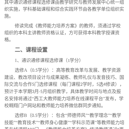
其中通识通修课程选修课由教学研究与教师发展中心统一组
织实施，学科基础课程和综合实践环节由各教学单位组织实
施。
修读完成《教师能力培养方案》的教师，须通过学校
组织的本科主讲教师资格认证，方可获得本科教学授课资
格。
二、课程设置
1、通识通修课程选修课（
学分）
1
选修A（
学分）：高等教育改革与发展、教学资源
0.5
建设、教改项目设计与成果凝练、教师礼仪与发音技巧、国
际交流与合作
门选修课程（每门课程
学时，
选
修读），
5
2
5
4
预计于本学期
月
月组织教学，具体教学时间与地点及报
3
-5
名安排将通过“西工大教师能力培养在线课程平台”发布，学
校翱翔门户网站和教师能力培养微信群同步通知。
选修B（
学分）：包含“师德师风”“教学理念”“教学
0.5
技能”“教育技术”“教师身心健康”“学科示范课”等教师能力培