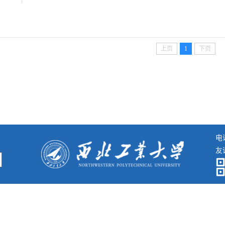
上页
1
下页
电话
友