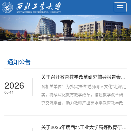
Toggl
navig
通知公告
关于召开教育教学改革研究辅导报告会的通知
2026
各相关单位：为扎实推进“总师育人文化”走深走
06-11
实，持续深化教育教学改革，搭建教学改革研
究交流平台，助力教师产出高水平教育教学改
革研究成果，学校特组织召开教育教学改革研
究辅导报告会，邀请浙江大学高等教育研究所
关于2025年度西北工业大学高等教育研究基金结题验收结果的公示
所长、教育部长江学者特聘教授眭依凡到校作