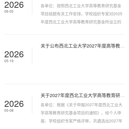
2026
辅导，请各位老师积极参加。一、报告题目
各单位：按照西北工业大学高等教育研究基金
06-05
《聚焦杰出校友科技资源开发的研究型大学“教
项目结题有关工作安排，学校组织专家对2025
育科技人才一体化”推进行动》二、会议安排时
年度西北工业大学高等教育研究基金所设立的
间：6月14日（星期日） 上午9:00...
20项项目进行结题验收，共评选出优秀项目7
项，良好项目13项（详见附件）。现予以公
关于公布西北工业大学2027年度高等教育研究基金立项项目的通知
示，如有异议，请于公示之日起5个工作日内，
2026
通过书面形式向高等教育研究中心反映。联 系
05-19
人：李查联系邮箱：licha@nwpu.edu.cn 高等
教育研究中心2026年6月5日
关于2027年度西北工业大学高等教育研究基金立项评审结果的公示
2026
各单位：根据《关于申报2027年度西北工业大
05-08
学高等教育研究基金项目的通知》，经个人申
报、学校组织专家严格评审，共遴选出2027年
度高等教育研究基金项目30项（详见附件），