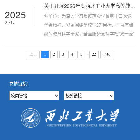
关于开展2026年度西北工业大学高等教育研究基金项目申报的通知
项目12项。现将拟立项名单予以公布。如有异
2025
议，请在公示之日起5个工作日内通过书面形式
各单位：为深入学习贯彻落实学校第十四次党
04-15
向高等教育研究中心反映。联 系 人：宋健健邮
代会精神，紧密围绕学校“127”目标，开展有组
箱：songjianjian@nwpu.edu.cn高等教育研究
织的教育科学研究，全面服务支撑学校“双一流”
中心 2025年5月12日
建设和“总师型”人才培养，高等教育研究中心现
组织开展2026年度西北工业大学高等教育研究
...
上页
1
2
3
4
5
22
下页
基金项目申报工作。具体事项通知如下：一、
选题指南（一）委托项目1.人工智能对网络思想
政治工作的机遇和挑战研究2.高校党外知识分子
友情链接：
思政引领体系研究（二）重点项目和面上项目1.
贯彻落实《教育强国建...