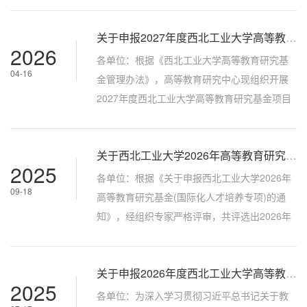
其中重点项目7项，面上项目23项。现将拟立项
关于申报2027年度西北工业大学高等教育研究基金项目的通知
名单予以公布。如有异议，请在公示之日起5个
2026
工作日内通过书面形式向高等教育研究中心反
各单位：根据《西北工业大学高等教育研究基
04-16
映。联 系 人：李查邮箱：licha@nwpu.edu.cn
金管理办法》，高等教育研究中心现组织开展
高等教育研究中心 2026年5月8日
2027年度西北工业大学高等教育研究基金项目
申报工作。具体事项通知如下：一、项目设置
基金设立分为重点项目和面上项目，结合高等
关于西北工业大学2026年高等教育研究基金（国际化人才培养专项）评审结果的公示
教育发展趋势和学校发展实际，根据《2027年
2025
度西北工业大学高等教育研究基金选题指南》
各单位：根据《关于申报西北工业大学2026年
09-18
（附件1）拟定题目。本年度项目无经费支持。
高等教育研究基金(国际化人才培养专项)的通
二、申报条件1.重点项目负责人原则上应具有高
知》，经组织专家严格评审，共评选出2026年
级专业技术职称，且具备较高的学术影...
高等教育研究基金（国际化人才培养专项）18
项，其中委托项目4项，重点项目5项，面上项
关于申报2026年度西北工业大学高等教育研究基金（国际化人才培养专项）的通知
目9项（详见附件）。现将评审结果予以公示，
2025
自公示之日起5个工作日内，如有异议，请通过
各单位：为深入学习贯彻习近平总书记关于教