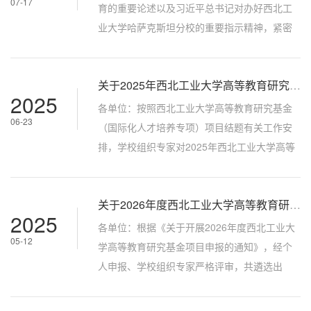
07-17
书面形式向高等教育研究中心反映。联 系 人：
育的重要论述以及习近平总书记对办好西北工
宋健健电子邮箱：songjianjian@nwpu.edu.cn
业大学哈萨克斯坦分校的重要指示精神，紧密
附件：西北工业大学2026年高等教育...
围绕《教育强国建设规划纲要（2024-2035
年）》的战略部署，形成一批有影响力的研究
关于2025年西北工业大学高等教育研究基金（国际化人才培养专项）短期委托项目结题验收结果的公示
成果，更好地促进学校“双一流”建设和“总师型”
2025
人才培养。高等教育研究中心现组织2026年度
各单位：按照西北工业大学高等教育研究基金
06-23
西北工业大学高等教育研究基金(国际化人才培
（国际化人才培养专项）项目结题有关工作安
养专项)申报和立项工作，现将有关事项通知如
排，学校组织专家对2025年西北工业大学高等
下：一、申报指南（一）委托项目1....
教育研究基金（国际化人才培养专项）所设立
的4项短期委托项目进行了结题验收，共评选出
关于2026年度西北工业大学高等教育研究基金立项评审结果的公示
优秀项目 2 项，良好项目 2项（详见附件）。
2025
现予以公示，如有异议，请于2025年6月27日
各单位：根据《关于开展2026年度西北工业大
05-12
前，通过书面形式向高等教育研究中心反映。
学高等教育研究基金项目申报的通知》，经个
联 系 人：宋健健联系邮箱：
人申报、学校组织专家严格评审，共遴选出
songjianjian@nwpu.edu.cn高等教育研究中心
2026年度高等教育研究基金18项（详见附
2025年6月23日
件），其中委托项目1项，重点项目5项，面上