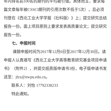
年内排名前
100
名的期刊的平均被引值。具体而言，要求每
篇文章每年被
CSSCI
期刊的引用次数不低于
5
次），且必须
刊登在《西北工业大学学报（社科版）》上；提交研究总结
报告一份。面上项目原则上要求发表高质量论文；提交研究
报告一份。
七、申报时间
课题申报时间为
2017
年
12
月
6
日至
2017
年
12
月
30
日。请
申报人认真填写《西北工业大学高等教育研究基金项目申请
书》（附件
2
），并提交纸质版申请书
3
份，电子版申请书发
送至：
jfzx@nwpu.edu.cn
。
联系人：刘怡
17792338233
特此通知。