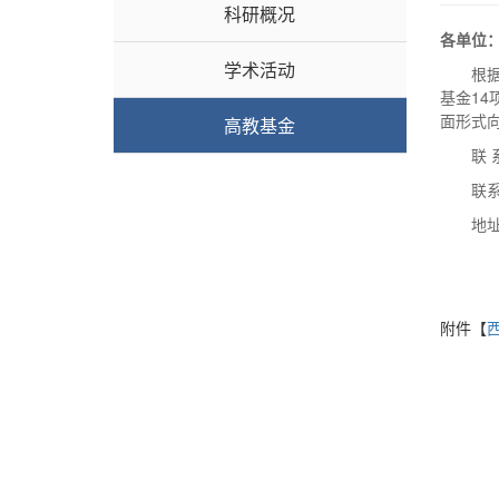
科研概况
各单位
学术活动
根
基金1
面形式
高教基金
联 
联系
地址
附件【