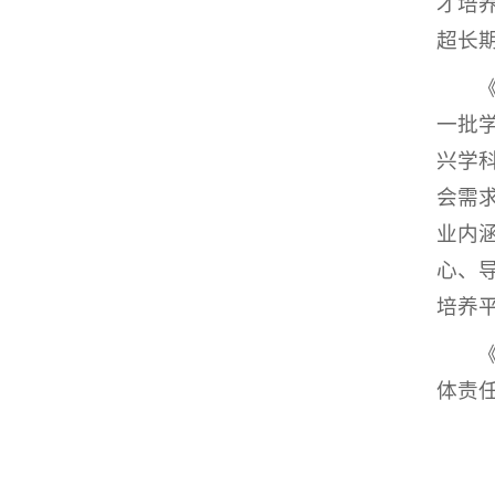
才培
超长
一批
兴学
会需
业内
心、
培养
体责