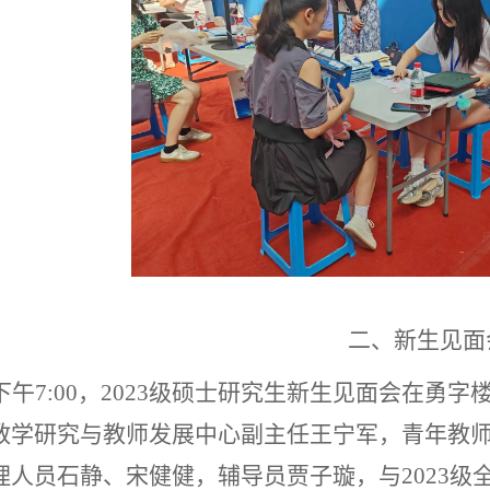
二、新生见面
下午
7:00
，
2023
级硕士研究生新生见面会在勇字
教学研究与教师发展中心副主任王宁军，青年教
理人员石静、宋健健，辅导员贾子璇
，
与
2023
级