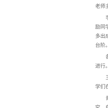
老师
励同
多出
台阶
进行
学们
究、