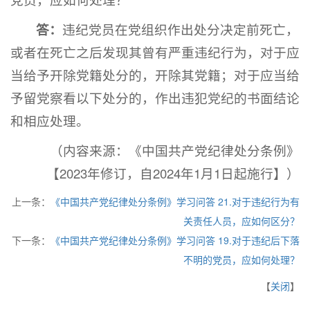
答：
违纪党员在党组织作出处分决定前死亡，
或者在死亡之后发现其曾有严重违纪行为，对于应
当给予开除党籍处分的，开除其党籍；对于应当给
予留党察看以下处分的，作出违犯党纪的书面结论
和相应处理。
（内容来源：《中国共产党纪律处分条例》
【2023年修订，自2024年1月1日起施行】）
上一条：
《中国共产党纪律处分条例》学习问答 21.对于违纪行为有
关责任人员，应如何区分？
下一条：
《中国共产党纪律处分条例》学习问答 19.对于违纪后下落
不明的党员，应如何处理？
【
关闭
】