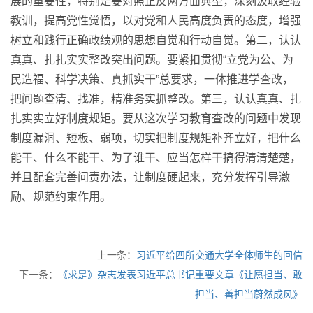
展的重要性，特别是要对照正反两方面典型，深刻汲取经验
教训，提高党性觉悟，以对党和人民高度负责的态度，增强
树立和践行正确政绩观的思想自觉和行动自觉。第二，认认
真真、扎扎实实整改突出问题。要紧扣贯彻“立党为公、为
民造福、科学决策、真抓实干”总要求，一体推进学查改，
把问题查清、找准，精准务实抓整改。第三，认认真真、扎
扎实实立好制度规矩。要从这次学习教育查改的问题中发现
制度漏洞、短板、弱项，切实把制度规矩补齐立好，把什么
能干、什么不能干、为了谁干、应当怎样干搞得清清楚楚，
并且配套完善问责办法，让制度硬起来，充分发挥引导激
励、规范约束作用。
上一条：
习近平给四所交通大学全体师生的回信
下一条：
《求是》杂志发表习近平总书记重要文章《让愿担当、敢
担当、善担当蔚然成风》