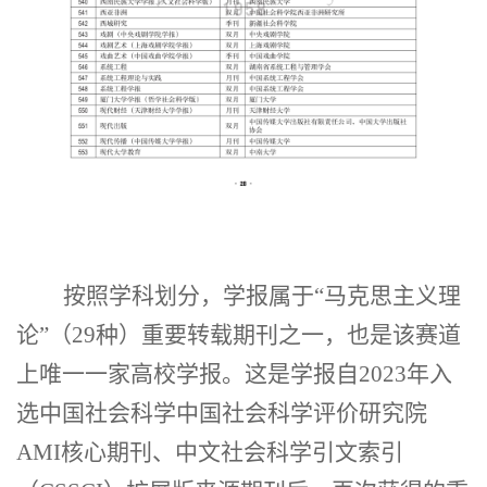
按照学科划分，学报属于
“
马克思主义理
论
”
（
29
种）重要转载
期刊之一
，
也是该
赛道
上
唯一
一家
高校学报。
这是学报自
2023
年入
选中国社会科学中国社会科学评价研究院
AMI
核心期刊、中文社会科学引文索引