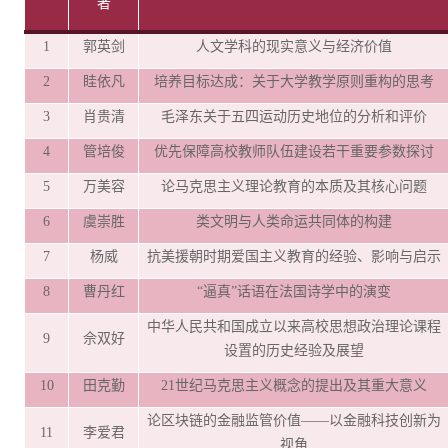
者
1
郭英剑
人文学科的现实意义与经济价值
2
眭依凡
培养目标达成：关于大学教学原则重构的思考
3
肖贵清
毛泽东关于五四运动历史地位的分析和评价
4
管培俊
优先保障高校教师队伍建设若干重要参数探讨
5
万美容
论马克思主义理论教育的本质及其核心问题
6
虞崇胜
类文明与人类命运共同体的构建
7
杨威
抗美援朝时期爱国主义教育的经验、影响与启示
8
曹丹红
“逼真”话语在法国诗学中的演变
中华人民共和国成立以来高校思想政治理论课程
9
佘双好
设置的历史经验及展望
10
田克勤
21世纪马克思主义概念的提出及其重大意义
论区块链的金融监管价值
——以金融科技创新为
11
李爱君
视角