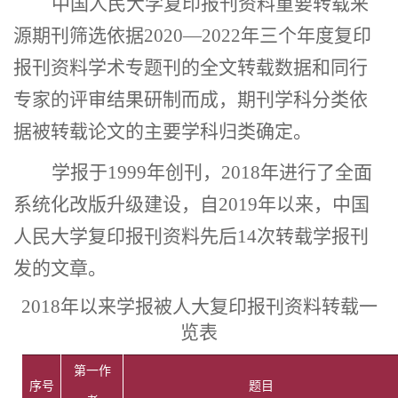
中国人民大学
复印报刊资料
重要转载来
源期刊筛选依据
2020—2022
年三个年度复印
报刊资料学术专题刊的全文转载数据和同行
专家的评审结果研制而成，期刊学科分类依
据被转载论文的主要学科归类确定。
学报
于
1999
年创刊，
2018
年进行
了全面
系统化改版升级
建设
，自
2019
年以来，中国
人民大学复印报刊资料
先后
14
次转载学报刊
发的文章。
2018年以来学报被
人大
复印报刊资料
转载一
览表
第一
作
序号
题目