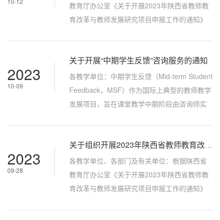
10-12
践、应用为主要特征，以促进陕西省教育改革
教育厅办公室《关于开展2023年陕西省教师教
发展，提升教师教育质量为根本目标。具体参
育改革与教师发展研究项目申报工作的通知》
照《陕西教师发展研究院2023年度教师...
（陕教师办〔2023〕47号）要求，学校组织了
校内申报、资格审查和评审工作，拟推荐3个项
关于开展“中期学生反馈”咨询服务的通知
目申报陕西省教师教育改革与教师发展研究项
2023
目。现将名单予以公示，公示期为即日起五个
各教学单位：中期学生反馈（Mid-term Student
10-09
工作日。公示期间，如有异议，请以书面形式
Feedback，MSF）作为国际上典型的教师教学
向教学研究与教师发展中心反映。联系人：吴
发展项目，旨在课堂教学中期阶段由咨询师实
玄音 88460737邮箱：wuxy@nwpu.edu.cn...
施课堂教学观摩、收集学生综合反应，进而开
展有效反馈并协助教师改进教学的咨询方式。
关于组织开展2023年陕西省教师教育改革与教师发展研究项目校内申报工作的通知
为提升教师教学能力，促进教师教学发展，提
2023
高人才培养质量，发挥教学咨询对教学的观测
各教学单位、各部门及有关单位：根据陕西省
09-28
反馈作用，现开展2023-2024学年秋季学期“中
教育厅办公室《关于开展2023年陕西省教师教
期学生反馈”咨询服务，自即日起接受申请，具
育改革与教师发展研究项目申报工作的通知》
体事项如下：一、 服务对象全校任...
（陕教师办〔2023〕47号）（见附件1），省
教育厅决定开展陕西省教师教育改革与教师发