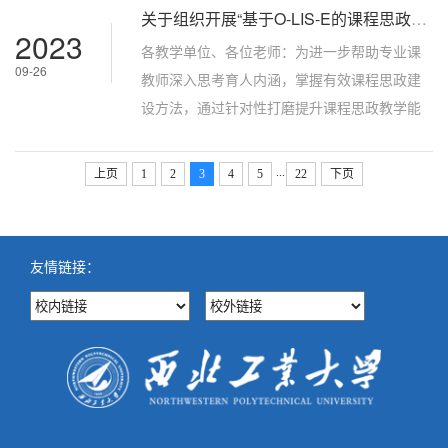
关于组织开展“基于O-LIS-E的课程思政高阶工作坊”的通知
展研究项目（以下简称“教师项目”）申报工作。
2023
现就我校申报事项通知如下：一、立项类别和
各教学单位、各位老师：为进一步帮助专业课
09-26
范围（一）立项类别1. 重点项目。立足前瞻性
教师深入思考育人内涵，掌握有效课程思政建
和先进性，着眼国家教师教育和教师专业发展
设方法，通过针对性打磨提升课程思政教学能
全局，研究我省教师教育重大现实问...
力，教学研究与教师发展中心于2023年10月20
日-23日举办“基于O-LIS-E的课程思政高阶工作
...
上页
1
2
3
4
5
22
下页
坊”，现将相关事项通知如下：一、课程背景O-
LIS-E（Objective目标，Lead-in导入，
Interactive learning交互式学习，Summary总
友情链接：
结提升，Evaluation考核评估）课程思政教学设
计模型是在大量的课程思政建设实际案...