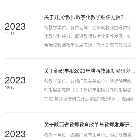
划”系列专题教学培训。第二讲邀请西北农林科
关于开展“教师数字化教学胜任力提升计划-数字化教学转型背景下智慧教学重构设计与实践”专题培训的通知
技大学课程思政培训团培训师尹霞副教授讲授
2023
“数字化教学融合背景下基于I-value创新思路的
各教学单位、各位老师：为帮助教师提升数字
11-17
课程思政建设”专题培训，现将培训安排通知如
化教学胜任力，促进教师数字化素养发展，结
下：一、面向对象全校教师、教学管理者。
合我校教师教学发展实际，教学研究与教师发
二、授课内容和授课专家1. 授课...
展中心组织开展“教师数字化教学胜任力提升计
划”系列专题教学培训。第一讲邀请陕西师范大
关于组织申报2023年陕西教师发展研究院“教师发展研究计划项目”的通知
学现代教学技术教育部重点实验室副主任何聚
2023
厚教授讲授“数字化教学转型背景下智慧教学重
各教学单位、各部门及有关单位：根据陕西教
10-16
构设计与实践”专题讲座，现将培训安排通知如
师发展研究院《关于组织申报陕西教师发展研
下：一、面向对象全校教师、教学管理者。
究院“教师发展研究计划项目”的通知》，现组织
二、授课内容和授课专家1. 授课主...
开展教师发展研究计划项目申报，将有关事项
通知如下：一、申报范围以高校、中小学（含
关于陕西省教师教育改革与教师发展研究项目校内评选结果的公示
幼儿园）、教科研机构从事基础教育教学和教
2023
师教育研究的工作团队或个人为主体，以实
各教学单位、各部门及有关单位：根据陕西省