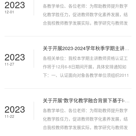
2023
围下采用BOPPPS模式设计以学习者为中心的
各教学单位、各位老师：为帮助教师提升数字
12-01
教学，深入理解参与式学习理论并实施参与式
化教学胜任力，促进教师数字化素养发展，结
课堂的教学互动，实践基本的课堂教学评价技
合我校教师教学发展实际，教学研究与教师发
巧，学会有效倾听，同时提高自己给予...
展中心组织开展“教师数字化教学胜任力提升计
划”系列专题教学培训。第三讲邀请山西师范大
关于开展2023-2024学年秋季学期主讲教师资格认证的通知
学教育科学学院特聘教授（原中山大学现代教
2023
育技术研究所副所长）王竹立教授，讲授
各相关单位：我校本学期主讲教师资格认证工
11-27
“ChatGPT与教育变革——智能时代教育应如何
作将于12月6-8日期间开展，具体安排通知如
转型？”专题讲座，现将培训安排通知如下：
下：一、认证面向对象各教学单位须组织2011
一、面向对象全校教师、教学管理者。二...
年以来入职，已取得学校认定的教师教学培训
证书，未取得主讲教师资格的教师申请认证。
关于开展“数字化教学融合背景下基于I-value创新思路的课程思政建设”专题培训的通知
二、认证环节1. 教学单位审查。各教学单位组
2023
建本单位试讲考核专家组，由校院两级教学委
各教学单位、各位老师：为帮助教师提升数字
11-22
员会委员、学院主管教学领导、学科带头人、
化教学胜任力，促进教师数字化素养发展，结
课程或专业负责人及督导组成员等人员组成，
合我校教师教学发展实际，教学研究与教师发
对申请人的助课、试讲和课程教案撰写情...
展中心组织开展“教师数字化教学胜任力提升计