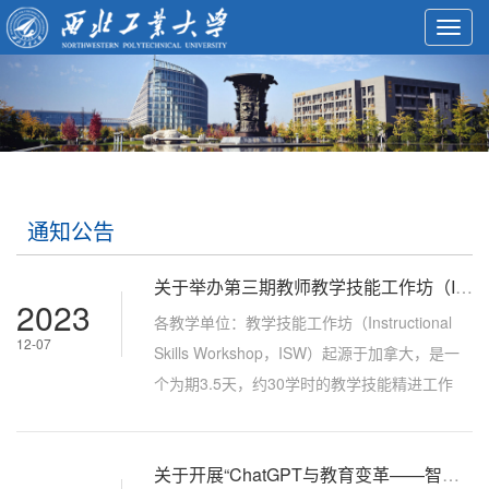
Toggl
navig
通知公告
关于举办第三期教师教学技能工作坊（ISW）的通知
2023
各教学单位：教学技能工作坊（Instructional
12-07
Skills Workshop，ISW）起源于加拿大，是一
个为期3.5天，约30学时的教学技能精进工作
坊。工作坊采用参与式学习的方法，学员在专
业的教学促进者——引导员（Facilitator）带领
关于开展“ChatGPT与教育变革——智能时代教育应如何转型？”专题培训的通知
下以小组为单位在安全、友好、互相支持的氛