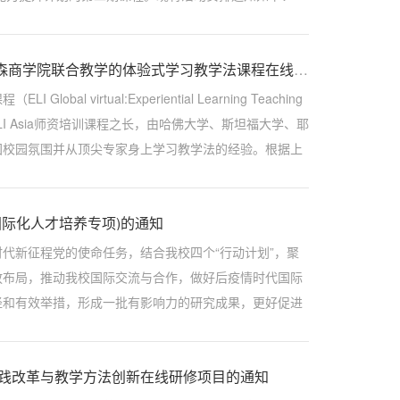
程，并具有一定教龄的授课教师。二、授...
关于组织参加哈佛大学、斯坦福大学、耶鲁大学和百森商学院联合教学的体验式学习教学法课程在线研修项目的通知
irtual:Experiential Learning Teaching
院ELI Asia师资培训课程之长，由哈佛大学、斯坦福大学、耶
国校园氛围并从顶尖专家身上学习教学法的经验。根据上
排，现将体验式学习教学法课程在...
国际化人才培养专项)的通知
代新征程党的使命任务，结合我校四个“行动计划”，聚
放布局，推动我校国际交流与合作，做好后疫情时代国际
径和有效举措，形成一批有影响力的研究成果，更好促进
年度西北工业大学高等教育研究基金(...
实践改革与教学方法创新在线研修项目的通知