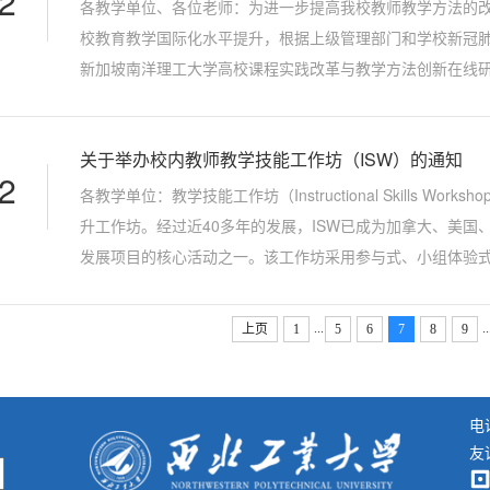
2
​各教学单位、各位老师：为进一步提高我校教师教学方法的
校教育教学国际化水平提升，根据上级管理部门和学校新冠肺
新加坡南洋理工大学高校课程实践改革与教学方法创新在线研
眼于当前中国高校教育国际化发展趋势及高校教师国际化教学能
关于举办校内教师教学技能工作坊（ISW）的通知
2
各教学单位：教学技能工作坊（Instructional Skills W
升工作坊。经过近40多年的发展，ISW已成为加拿大、美
发展项目的核心活动之一。该工作坊采用参与式、小组体验
（Facilitator）带领下以小组为单位学习研讨，设计以学
...
..
上页
1
5
6
7
8
9
电话
友