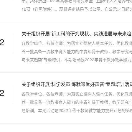
审，共评选出2023年高等教育研究基金（国际化人才培养专
12项（详见附件）。现将评审结果予以公示，自公示之日起
究所反映。联 系 人：宋健健电子邮箱：gaojs@nwpu.edu.
关于组织开展“新工科的研究现状、实践进展与未来趋
2
各教学单位、各位老师：为落实立德树人根本任务，优化教
养一批具备一流教书育人能力的中青年骨干教师，教学研究与
与未来趋势”专题培训，本期活动是2022年骨干教师教学能
面向对象系统讲授我校教育教学计划规定的本科或研究生课程，
关于组织开展“科学发声 练就课堂好声音”专题培训活
2
各教学单位、各位老师：为落实立德树人根本任务，优化教
养一批具备一流教书育人能力的中青年骨干教师，教学研究与
题培训，本期活动是2022年骨干教师教学能力提升计划的
职工二、授课主题主题：科学发声 练就课堂好声音提纲：好的方