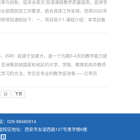
改革与创新，促进全英文/双语课程教学质量提高，促进学
炎疫情防控工作要求，结合具体工作安排，现将2022年
修项目通知如下：一、项目简介1.课程介绍：本项目着
力提升诉求，以英文为主、中文为辅...
orkshop，ISW）起源于加拿大，是一个为期3-4天的教学能力提
国、亚洲等其他国家和地区的大学、学院、教育机构中教师
式学习的方法，学员在专业的教学促进者——引导员
习者为中心的教学，深入理解参与式学习理论并...
.
22
下页
：029-88460914
谊校区地址：西安市友谊西路127号勇字楼6楼