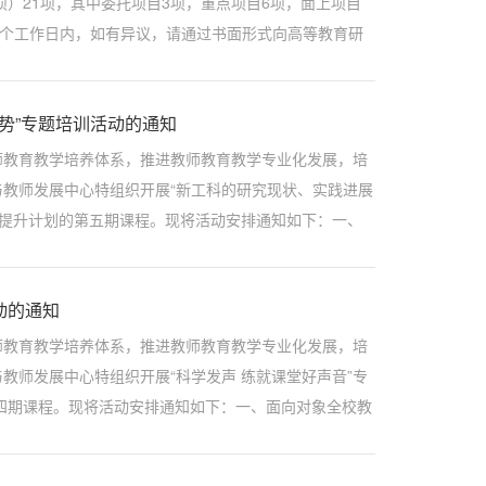
项）21项，其中委托项目3项，重点项目6项，面上项目
5个工作日内，如有异议，请通过书面形式向高等教育研
cn附件：西北工业大学2023年高等教育研究基金...
势”专题培训活动的通知
师教育教学培养体系，推进教师教育教学专业化发展，培
教师发展中心特组织开展“新工科的研究现状、实践进展
力提升计划的第五期课程。现将活动安排通知如下：一、
并具有一定教龄的授课教师。二、授...
动的通知
师教育教学培养体系，推进教师教育教学专业化发展，培
教师发展中心特组织开展“科学发声 练就课堂好声音”专
第四期课程。现将活动安排通知如下：一、面向对象全校教
法（系统学习）+坚持练习=成功练...