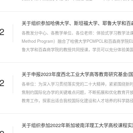
一、面向对象系统讲授我校教育教学计划规定的本科或研究生课
2
各教发分中心、各教学单位、各位老师：体验式学习教学法课程（ELI Global v
Method Program）融合了哈佛大学PCMPCL和百森商学
鲁大学和百森商学院的教授共同授课，学员可以充分体验美
级管理部门和学校新冠肺炎疫情防控工作要求，结合具体工作安
关于申报2023年度西北工业大学高等教育研究基金(
2
各单位：为深入学习贯彻落实党的二十大精神，紧紧围绕新时
焦制约国际化办学的关键难点问题，不断拓展和优化教育开
教育工作，探索出适合我校国际化建设和人才培养的科学路
学校“双一流”建设和国际化人才培养。经研究，决定设立2023
关于组织参加2022年新加坡南洋理工大学高校课程