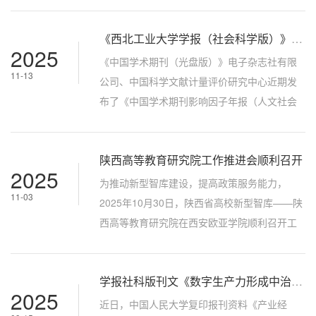
育部重点实验室副主任、中国基础教育质量检
《西北工业大学学报（社会科学版）》2024年度影响因子取得新进展
测协同创新中心陕师大分中心副主任衣新发教
2025
授主讲，旨在深化我校教育学硕士对创新素养
《中国学术期刊（光盘版）》电子杂志社有限
11-13
的认知，探索卓越教师成长路径，高教中心教
公司、中国科学文献计量评价研究中心近期发
育（学）硕士研究生及青年教师代表到场聆
布了《中国学术期刊影响因子年报（人文社会
听，现场学术氛围浓厚。衣教授首先介绍...
科学·2025版）》。《西北工业大学学报（社会
科学版）》(以下简称“学报”)2024年度影响因子
陕西高等教育研究院工作推进会顺利召开
取得新进展。学报2024年度复合影响因子
2025
3.891，较上一年度（2.11）提高了84%，排名
为推动新型智库建设，提高政策服务能力，
11-03
73/648；2024年度综合影响因子2.743，较上
2025年10月30日，陕西省高校新型智库——陕
一年度（1.24）提高了121%，排名38/648；人
西高等教育研究院在西安欧亚学院顺利召开工
文社科影响因子2.624，提高了120%，排名...
作推进会，四所发起单位的代表齐聚欧亚学
院。西北工业大学高等教育研究中心主任李
学报社科版刊文《数字生产力形成中治理体系建设的理论框架、基本样态与实践路径》被人大复印报刊资料全文转载
辉、副主任王宁军，西北农林科技大学教务处
2025
处长戴武（以线上方式参会），西安理工大学
近日，中国人民大学复印报刊资料《产业经