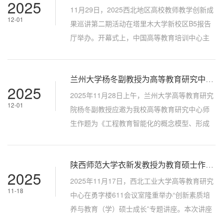
2025
事重要奖项，实现了历史性突破。大赛闭幕上
11月29日，2025西北地区高校教师教学创新成
12-01
获奖名单大赛由田家炳基金会冠名，江西师范
果巡讲第二期活动在塔里木大学新校区B5报告
大学主办，吸引全国 120余所高校参与，254名
厅举办。开幕式上，中国高等教育培训中心主
选手晋级决赛，是全国学科教学（思...
任、中国高等教育学会副会长姜恩来线上致
辞，希望广大教师厚植教育家精神，筑牢育人
兰州大学杨冬副教授为高等教育研究中心师生作专题学术讲座
根基；加快成果推广，激发教学创新活力；强
2025
化教师培训，赋能边疆高校。他表示，中国高
2025年11月28日上午，兰州大学高等教育研究
12-01
等教育学会将一如既往支持西北地区高校发
院杨冬副教授应邀为我校高等教育研究中心师
展，助力打造特色鲜明的区域研究院和教学创
生作题为《工程教育智能化的概念模型、形成
新标杆，为教育强国建设贡献更大力量。塔里...
机理与实现路径》的专题学术讲座。此次讲座
由高等教育研究中心陆风主持。报告中，杨冬
陕西师范大学衣新发教授为教育硕士作创新素质培养与教育（学）硕士成长专题讲座
老师系统阐述了工程教育智能化的发展背景、
2025
核心问题与理论框架。他指出，工程教育作为
2025年11月17日，西北工业大学高等教育研究
11-18
高等教育的重要组成部分，在规模上占三分之
中心在勇字楼611会议室隆重举办“创新素质培
一以上，在改革中具有引领作用。面对数字
养与教育（学）硕士成长”专题讲座。本次讲座
化、智能化时代的到来，推动工程教育智能...
邀请陕西师范大学教学名师、现代教育技术教