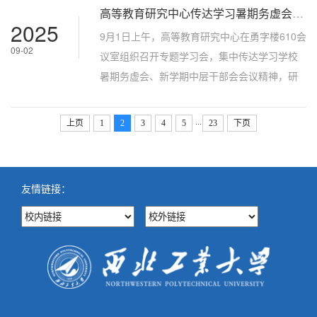
高等教育研究中心传达学习暑期务虚会、新学期中层干部会会议精神
带动作用，进一步推进教育强国建设与高等教
2025
育高质量发展。中国高等教育学会学术发展咨
9月1日上午，高等教育研究中心在勇字楼610会
09-02
询委员会副主任、西北工业大学原党委书记张
议室组织召开专题学习会，集中传达学习学校
炜，中国高等教育学会副秘书长吴英策，西北
暑期务虚会、新学期中层干部会会议精神，研
农林科技大学副校长罗军等领导和嘉宾出...
究部署后续贯彻落实举措。中心全体教职工参
会，会议由中心主任李辉主持。会上，李辉带
...
上页
1
2
3
4
5
23
下页
领大家进一步学习了李言荣书记《关于我校“十
五五”规划中的几个问题》、宋保维校长《优化
学科布局 推动“总师型”人才培养》两个专题报
友情链接：
告，重点解读了会议关于学校 “十五五” 发展的
关键部署，包括 “四个坚持...