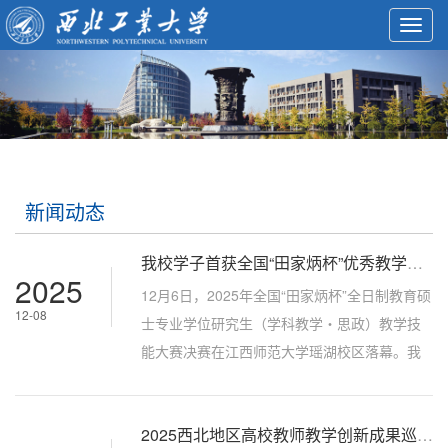
Toggl
navig
新闻动态
我校学子首获全国“田家炳杯”优秀教学设计奖
2025
12月6日，2025年全国“田家炳杯”全日制教育硕
12-08
士专业学位研究生（学科教学・思政）教学技
能大赛决赛在江西师范大学瑶湖校区落幕。我
校教育硕士马春燕同学凭借扎实的专业素养和
创新的教学设计，成功斩获优秀教学设计奖。
2025西北地区高校教师教学创新成果巡讲第二期活动成功举办
这是我校教育硕士首次获得全国性教学技能赛