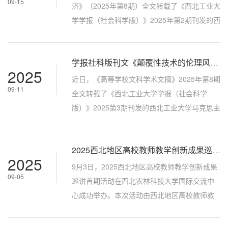
09-15
教务处副处长赵波，西安欧亚学院校长助理、
济》（2025年第8期）全文转载了《西北工业大
教育创新研究院执行院长赵军镜、副院长赵
学学报（社会科学版）》2025年第2期刊发的西
健，以及来自各校的教师代表共十余人参加会
北大学经济管理学院钞小静、迟克涵撰写的论
议，...
文《数字生产力形成中治理体系建设的理论框
学报社科版刊文《颠覆性技术的伦理风险及其应对路径》被《高等学校文科学术文摘》全文转载
架、基本样态与实践路径》。首先，论文基于
2025
数字生产力发展对生产关系的适应性新要求，
近日，《高等学校文科学术文摘》2025年第8期
09-11
研究了其治理体系建设的理论框架、基本样态
全文转载了《西北工业大学学报（社会科学
与实践路径，为加快构建促进数字经济发展体
版）》2025第3期刊发的西北工业大学马克思主
制机制，激发数字经济创新活力提供更为...
义学院蒲瑶、刘珂撰写的论文《颠覆性技术的
伦理风险及其应对路径——数字化转型的科技
2025西北地区高校教师教学创新成果巡讲首期活动成功举办
伦理审视》。文章从颠覆性技术视角对科技伦
2025
理面临的潜在风险和应对路径进行了研究。一
9月3日，2025西北地区高校教师教学创新成果
09-05
是试图从个性中提取共性问题，在共性中探索
巡讲首期活动在西北农林科技大学国际交流中
个性问题的特殊之处，在此基础上分析应对之
心成功举办。本次活动由西北地区高校教师教
道。二是选题紧扣习近平总书记关于“加...
学发展研究院主办、西北农林科技大学承办，
旨在充分发挥教学创新成果的示范引领和辐射