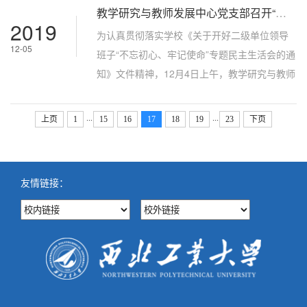
教学研究与教师发展中心党支部召开“不忘初心、牢记使命”专题民主生活会
展民主评议党员工作。校党委常委、党委组织
2019
部部长詹浩以联系支部的机关党委委员身份参
为认真贯彻落实学校《关于开好二级单位领导
12-05
加会议，教学研究与教师发展中心党支部全体
班子“不忘初心、牢记使命”专题民主生活会的通
党员参加会议，会议由支部书记李辉主持。会
知》文件精神，12月4日上午，教学研究与教师
上，李辉代表支部委员会向党...
发展中心党支部在友谊校区办公楼A327会议室
召开“不忘初心、牢记使命”专题民主生活会。校
...
...
上页
1
15
16
17
18
19
23
下页
长助理杨益新、巡回指导组成员樊琳、教学研
究与教师发展中心领导班子成员、党支部委员
及中心科级以上人员参加会议，会议由教学研
友情链接：
究与教师发展中心党支部书记李辉主持。李辉
通报了开展认真学习领会习近平...