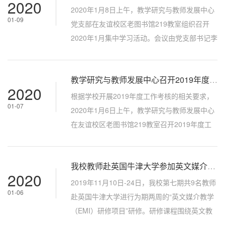
2020
展中心党支部党员大会选举办法》，推选监票
2020年1月8日上午，教学研究与教师发展中心
01-09
人、计票人。随后，支部书记李辉宣读《机关
党支部在友谊校区老图书馆219教室组织召开
党委关于同意教学研究与教师发展中心党支部
2020年1月集中学习活动。会议由党支部书记李
增补委员候选人预备人选的批复》，介绍候选...
辉主持，党支部全体党员参会。会上，按照机
关党支部工作指导意见及相关要求，党支部委
教学研究与教师发展中心召开2019年度工作述职考核大会
员王鹏组织带领全体党员集中学习了国家主席
2020
习近平二〇二〇年新年贺词、西北工业大学在
根据学校开展2019年度工作考核的相关要求，
01-07
职教职工党支部工作标准（修订版本）、《关
2020年1月6日上午，教学研究与教师发展中心
于元旦春节期间深化违规收送礼金问题专项整
在友谊校区老图书馆219教室召开2019年度工
治具体实施方案》、《李东严重违纪违法...
作述职考核大会。中心全体教师参加会议，会
议由李辉主任主持。李辉首先传达了学校关于
我校教师赴英国牛津大学参加英文媒介课程教学研修学习
2019年度工作述职考核的文件精神及相关要
2020
求。随后，中心七、八级领导人员、教职工、
2019年11月10日-24日，我校第七期共9名教师
01-06
非事业编制人员结合开展工作实际情况及岗位
赴英国牛津大学进行为期两周的“英文媒介教学
职责，依次从思想政治情况、业务工作开展情
（EMI）研修项目”研修。研修课程围绕英文教
况、存在问题及2020年度工作计划等方面进
学观察与讨论、非母语教学技巧、教学技术与