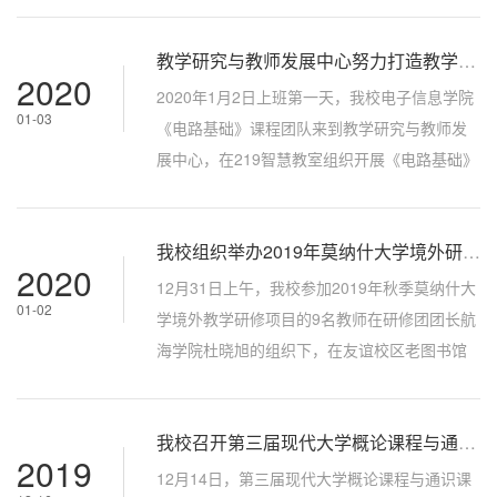
行...
学生反馈、教学国际化和整体性、微课堂教学
教学研究与教师发展中心努力打造教学研讨交流温馨家园
实践等几大部分展开，由资深培训师Julie
2020
Dearden、Tom Spain等专家进行了全面讲授。
2020年1月2日上班第一天，我校电子信息学院
01-03
在英文教学与观察讨论模块，参训教师学习了
《电路基础》课程团队来到教学研究与教师发
英文教学中内容和语言的平衡关系，以及依据
展中心，在219智慧教室组织开展《电路基础》
IRF（Initiation-Response-Feedback）...
课程教学法研讨。国家级教学名师段哲民教授
带领课程团队8位教师进行交流研讨，活动由电
我校组织举办2019年莫纳什大学境外研修项目成果分享示范课
子信息学院副院长周巍主持。课程团队集体学
2020
习了学校人才大类培养方案具体要求，明确了
12月31日上午，我校参加2019年秋季莫纳什大
01-02
各学院信息大类电路基础课程在教学内容、课
学境外教学研修项目的9名教师在研修团团长航
程设置、课程学时、教材使用等方面发生的变
海学院杜晓旭的组织下，在友谊校区老图书馆
化，在座全体教师踊跃发言，积极研讨...
219教室进行境外研修项目成果教学示范课和心
得体会分享。会议由教学研究与教师发展中心
我校召开第三届现代大学概论课程与通识课程教学法研讨会
副主任徐根玖主持，来自学校11个教学单位的​
2019
教师参与现场观摩，进行互动研讨。航海学院
12月14日，第三届现代大学概论课程与通识课