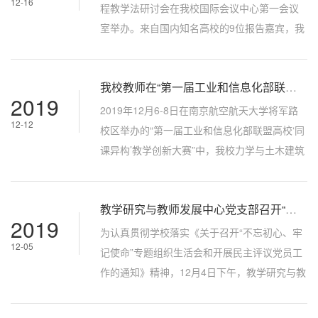
12-16
杜晓旭作为研修团代表，首先总体介绍了莫纳
程教学法研讨会在我校国际会议中心第一会议
什大学、莫纳什大学境外研修项目、研修课程
室举办。来自国内知名高校的9位报告嘉宾，我
总体安排以及示范分享安排等方面内...
校教学法研究会会长杨智春、副会长郑锡涛、
张娟、都琳，以及来自省内外50余名教师参加
我校教师在“第一届工业和信息化部联盟高校‘同课异构’教学创新大赛”中取得佳绩
研讨会。会议由西北工业大学教学研究与教师
2019
发展中心副主任徐根玖主持。徐根玖首先介绍
​2019年12月6-8日在南京航空航天大学将军路
12-12
了我校通识课程建设的相关举措和实施情况，
校区举办的“第一届工业和信息化部联盟高校‘同
以及开展通识课程教学法研讨的重要性和必要
课异构’教学创新大赛”中，我校力学与土木建筑
性。随后，9位报告嘉宾就各自在通识课...
学院闫五柱副教授荣获特等奖，王建辉副教授
荣获一等奖。本次大赛由工信部人事教育司教
教学研究与教师发展中心党支部召开“不忘初心、牢记使命”专题组织生活会、开展民主评议党员
育处指导，G7高校教师发展联盟主办，南京航
2019
空航天大学承办。大赛设计理念先进，本着“以
为认真贯彻学校落实《关于召开“不忘初心、牢
12-05
赛促联”，打造七校互联通道；“以赛促教”促进
记使命”专题组织生活会和开展民主评议党员工
教师能力提升；以新促“芯”，激发教师智慧之
作的通知》精神，12月4日下午，教学研究与教
“芯”的目标，搭建教...
师发展中心党支部在友谊校区老图书馆219教室
召开“不忘初心、牢记使命”专题组织生活会，开